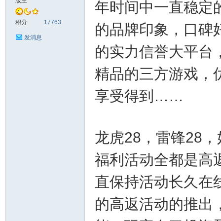
版主
年时间中一直稳定
神
积分
17763
的品牌印象，口碑
发消息
的实力信誉大平台
精品的三方游戏，
享受得到……
28
龙虎28，雷锋28
福利活动全都是高
直保持活动长久在
的高返活动的推出
论