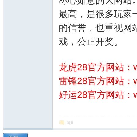
称心如意的大网站。
最高，是很多玩家
的信誉，也重视网
戏，公正开奖。
运
龙虎28官方网站：ww
雷锋28官方网站：w
好运28官方网站：ww
28
回复