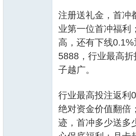
注册送礼金，首冲都
业第一位首冲福利
高，还有下线0.1%
5888，行业最高
坛-
子越广。
行业最高投注返利0
绝对资金价值翻倍
幸
迹，首冲多少送多