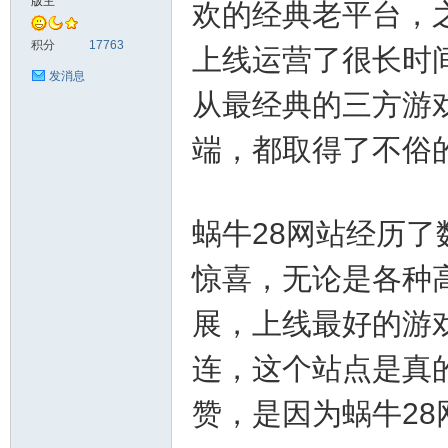
版主
欢的经典老平台，
神
积分
17763
上线运营了很长时
发消息
从最经典的三方游
端，都取得了不俗
蜗牛28网站经历
28
惊喜，无论是各种
展，上线最好的游
连，这个站点是真
赞，是因为蜗牛2
论