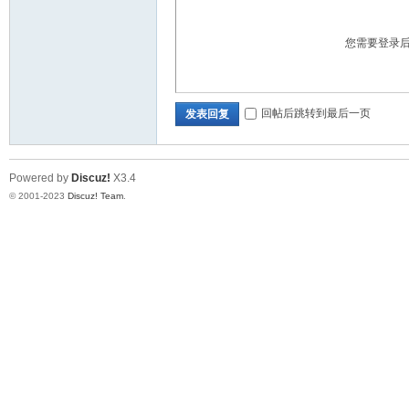
您需要登录
论
回帖后跳转到最后一页
发表回复
Powered by
Discuz!
X3.4
© 2001-2023
Discuz! Team
.
坛