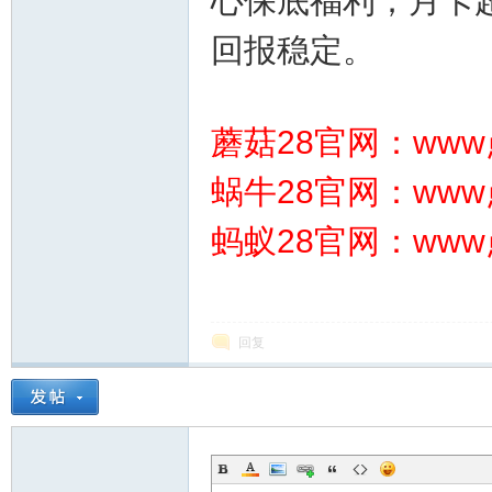
心保底福利；月卡超
回报稳定。
蘑菇28官网：www点
运
蜗牛28官网：www点
蚂蚁28官网：www点
回复
28