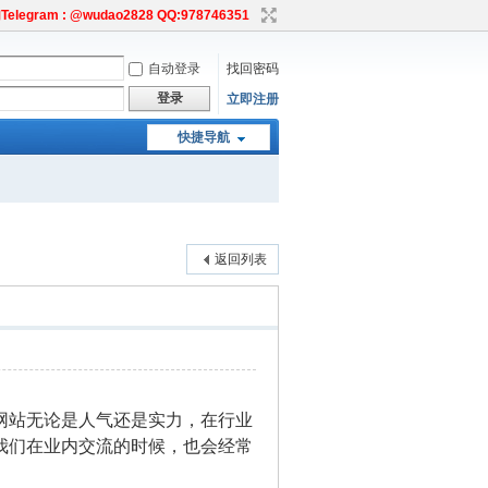
egram : @wudao2828 QQ:978746351
自动登录
找回密码
登录
立即注册
快捷导航
返回列表
网站无论是人气还是实力，在行业
我们在业内交流的时候，也会经常