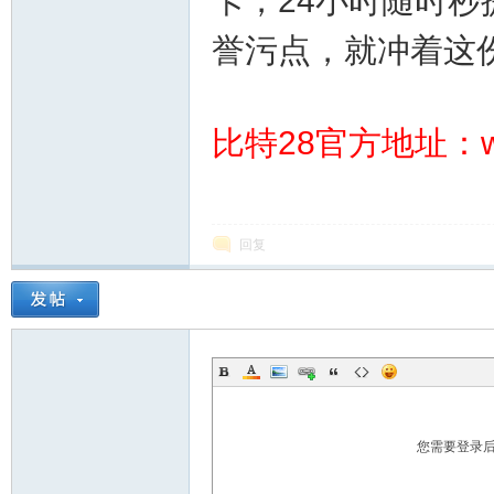
卡，24小时随时
誉污点，就冲着这
比特28官方地址：ww
运
回复
28
您需要登录