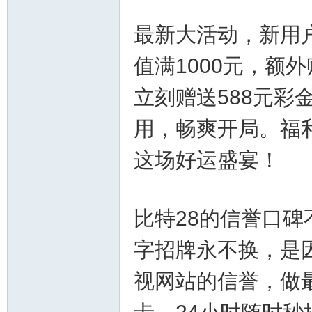
最新大活动，新用
值满1000元，额外
立刻赠送588元彩
用，畅爽开局。福
坛-
这场好运盛宴！
比特28的信誉口
字招牌永不换，是
幸
视网站的信誉，做