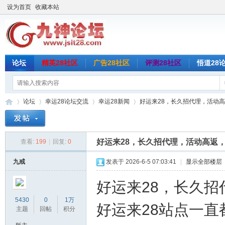
设为首页
收藏本站
论坛
精英28社区
广告28社区
评测28社区
悟道28
论坛
幸运28论坛交流
幸运28新闻
好运来28，长久招代理，活动高返
好运来28，长久招代理，活动高返
查看:
199
|
回复:
0
九
»
›
›
›
九戒
发表于 2026-6-5 07:03:41
|
显示全部楼层
好运来28，长久
5430
0
1万
好运来28站点一
主题
回帖
积分