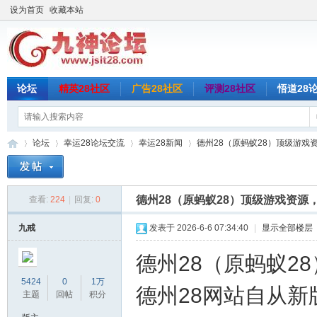
设为首页
收藏本站
论坛
精英28社区
广告28社区
评测28社区
悟道28
论坛
幸运28论坛交流
幸运28新闻
德州28（原蚂蚁28）顶级游戏资
德州28（原蚂蚁28）顶级游戏资源
查看:
224
|
回复:
0
九
»
›
›
›
九戒
发表于 2026-6-6 07:34:40
|
显示全部楼层
德州28（原蚂蚁2
5424
0
1万
德州28网站自从
主题
回帖
积分