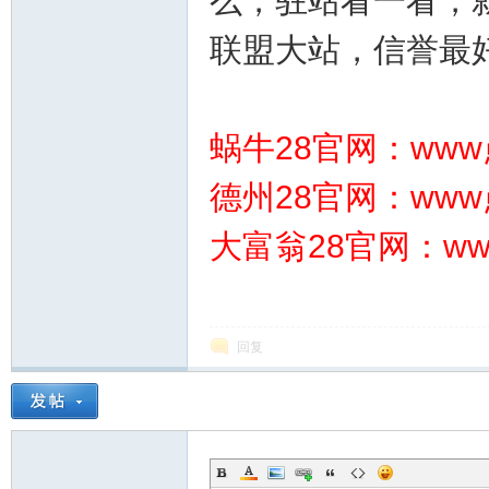
么，驻站看一看，
联盟大站，信誉最
蜗牛28官网：www点w
运
德州28官网：www点
大富翁28官网：www
回复
28