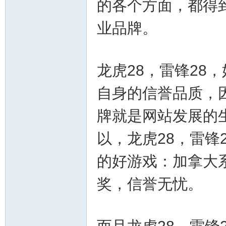
的各个方面，都得
业品牌。
龙虎28，雷锋28
自身的信誉品质，
坛-
牌就是网站发展的
以，龙虎28，雷锋
的好游戏：加拿大
奖，信誉无忧。
幸