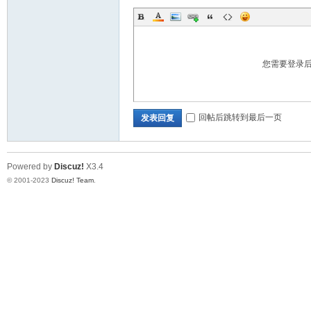
您需要登录
论
回帖后跳转到最后一页
发表回复
Powered by
Discuz!
X3.4
© 2001-2023
Discuz! Team
.
坛