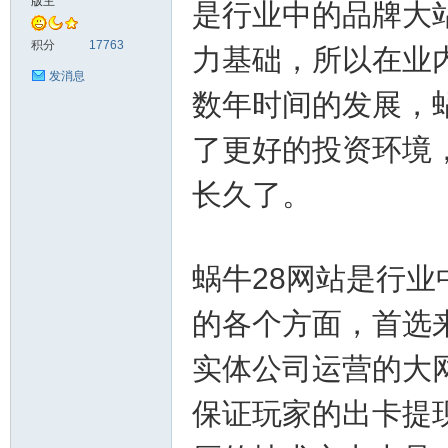
版主
是行业中的品牌大
神
积分
17763
力基础，所以在业
发消息
数年时间的发展，
了更好的投资环境
长久了。
28
蜗牛28网站是行
的各个方面，首选
实体公司运营的大
保证玩家的出卡提
论