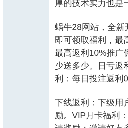
厚的技术实力也是
蜗牛28网站，全
即可领取福利，最高
最高返利10%推
坛-
少送多少。日亏返
利：每日投注返利0
下线返利：下级用
幸
励。VIP月卡福利