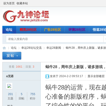
设为首页
收藏本站
论坛
精英28社区
广告28社区
评测28社区
悟道28
论坛
幸运28论坛交流
幸运28新闻
蜗牛28，周年庆上新版，诸多游戏
蜗牛28，周年庆上新版，诸多游戏
查看:
1661
|
回复:
3
九
»
›
›
›
a无语
发表于 2024-2-2 09:53:17
|
显示全部楼层
蜗牛28的运营，现在
201
5
755
心准备的新版程序，蜗
主题
回帖
积分
了综合性的的平台，玩