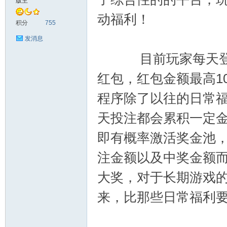
版主
动福利！
神
积分
755
发消息
目前玩家每天登陆蜗
红包，红包金额最高1
程序除了以往的日常
天投注都会累积一定
28
即有概率激活奖金池
注金额以及中奖金额
大奖，对于长期游戏
来，比那些日常福利
论