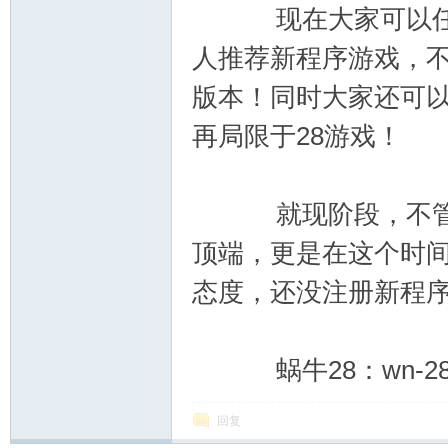
现在大家可以任意
人推荐新程序游戏，
版本！同时大家还可
再局限于28游戏！
坛-
就现阶段，不管是人
顶端，更是在这个时
态度，还没注册新程
蜗牛28：
wn-
幸
回复