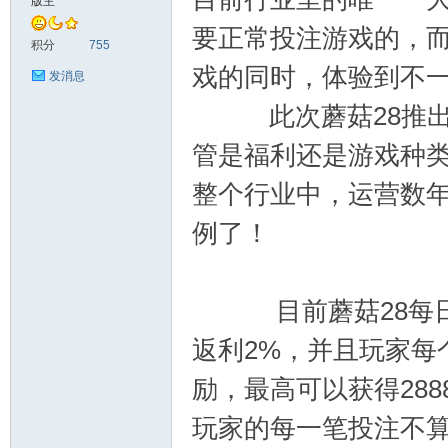
版主
要正常投注游戏的，而
神
积分
755
戏的同时，体验到不
发消息
此次蘑菇28推出新
管是福利还是游戏种
整个行业中，运营数年
例了！
28
目前蘑菇28每日首
返利2%，并且玩家每
励，最高可以获得28
玩家的每一笔投注不
论