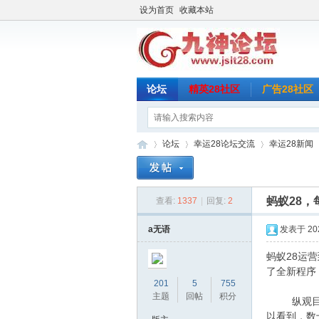
设为首页
收藏本站
论坛
精英28社区
广告28社区
论坛
幸运28论坛交流
幸运28新闻
蚂蚁28
查看:
1337
|
回复:
2
九
»
›
›
›
a无语
发表于 2024
蚂蚁28运
了全新程序
201
5
755
主题
回帖
积分
纵观目前行
以看到，数