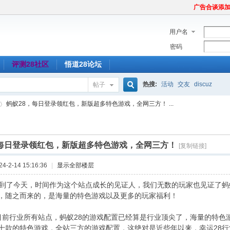
广告合谈添加Tel
用户名
密码
评测28社区
悟道28论坛
热搜:
活动
交友
discuz
帖子
搜
蚂蚁28，每日登录领红包，新版超多特色游戏，全网三方！ ...
索
，每日登录领红包，新版超多特色游戏，全网三方！
[复制链接]
-2-14 15:16:36
|
显示全部楼层
营到了今天，时间作为这个站点成长的见证人，我们无数的玩家也见证了蚂
，随之而来的，是海量的特色游戏以及更多的玩家福利！
业所有站点，蚂蚁28的游戏配置已经算是行业顶尖了，海量的特色游
十款的特色游戏，全站三方的游戏配置，这绝对是近些年以来，幸运28行