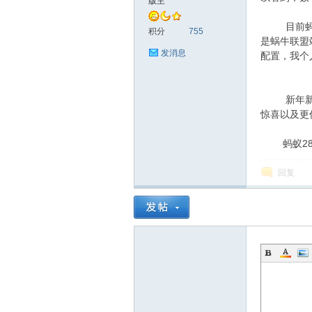
版主
目前蚂蚁2
神
积分
755
是蜗牛联盟
发消息
配置，我个
新年新气象
惊喜以及更
蚂蚁28：m
28
回复
论