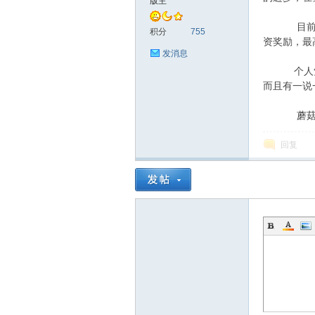
版主
目前蘑菇2
神
积分
755
资奖励，最
发消息
个人觉得，
而且有一说
蘑菇2
回复
28
论