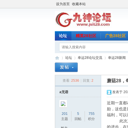
设为首页
收藏本站
论坛
精英28社区
广告28社区
论坛
幸运28论坛交流
幸运28新闻
蘑菇28
查看:
2536
|
回复:
2
九
»
›
›
›
a无语
发表于 2024
近期一直都
励，这也是
201
5
755
福利，可以
主题
回帖
积分
此次蘑菇2
的进步，在