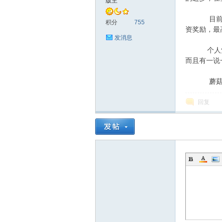
版主
目前蘑菇2
神
积分
755
资奖励，最
发消息
个人觉得，
而且有一说
蘑菇28：
回复
28
论