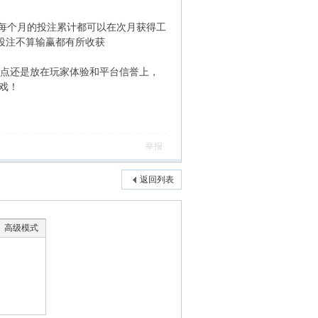
每个月的投注累计都可以在次月获得工
笔投注不算输赢都有所收获
点还是放在玩家体验和平台信誉上，
戏！
举报
返回列表
高级模式