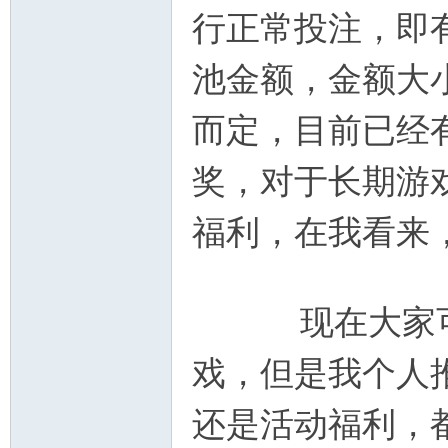
行正常投注，即
池金额，金额大
而定，目前已经
奖，对于长期游
坛-
福利，在我看来
现在大家可以
戏，但是我个人
幸
还是活动福利，