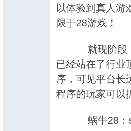
以体验到真人游
限于28游戏！
运
就现阶段，不
已经站在了行业
序，可见平台长
程序的玩家可以
28
蜗牛28：sdw