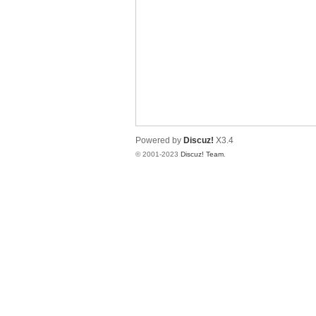
神
Powered by
Discuz!
X3.4
© 2001-2023
Discuz! Team
.
28
论