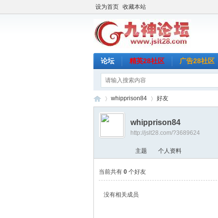
设为首页
收藏本站
论坛
精英28社区
广告28社区
whipprison84
好友
whipprison84
http://jslt28.com/?3689624
九
›
›
主题
个人资料
当前共有
0
个好友
没有相关成员