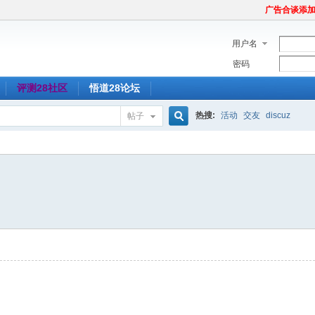
广告合谈添加Tel
用户名
密码
评测28社区
悟道28论坛
热搜:
活动
交友
discuz
帖子
搜
索