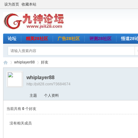
设为首页
收藏本站
论坛
精英28社区
广告28社区
评测28社区
悟道28
whiplayer88
好友
whiplayer88
http://jslt28.com/?3684674
九
›
›
主题
个人资料
当前共有
0
个好友
没有相关成员