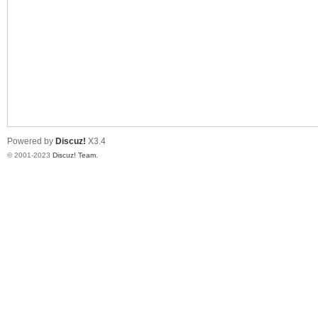
神
Powered by
Discuz!
X3.4
© 2001-2023
Discuz! Team
.
28
论