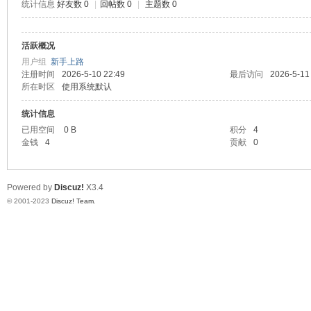
统计信息
好友数 0
|
回帖数 0
|
主题数 0
神
活跃概况
用户组
新手上路
注册时间
2026-5-10 22:49
最后访问
2026-5-11
所在时区
使用系统默认
统计信息
已用空间
0 B
积分
4
金钱
4
贡献
0
28
Powered by
Discuz!
X3.4
© 2001-2023
Discuz! Team
.
论