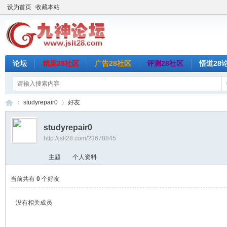
设为首页
收藏本站
论坛
精英28社区
广告28社区
评测28社区
悟道28
studyrepair0
好友
studyrepair0
http://jslt28.com/?3678845
九
›
›
主题
个人资料
当前共有
0
个好友
没有相关成员