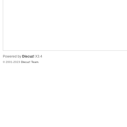
神
Powered by
Discuz!
X3.4
© 2001-2023
Discuz! Team
.
28
论