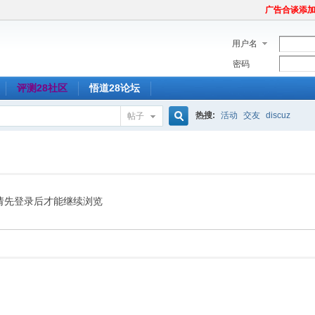
广告合谈添加Tel
用户名
密码
评测28社区
悟道28论坛
热搜:
活动
交友
discuz
帖子
搜
索
请先登录后才能继续浏览