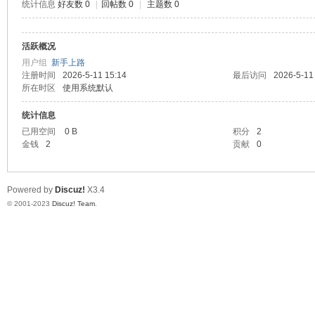
统计信息
好友数 0
|
回帖数 0
|
主题数 0
神
活跃概况
用户组
新手上路
注册时间
2026-5-11 15:14
最后访问
2026-5-11
所在时区
使用系统默认
统计信息
已用空间
0 B
积分
2
金钱
2
贡献
0
28
Powered by
Discuz!
X3.4
© 2001-2023
Discuz! Team
.
论