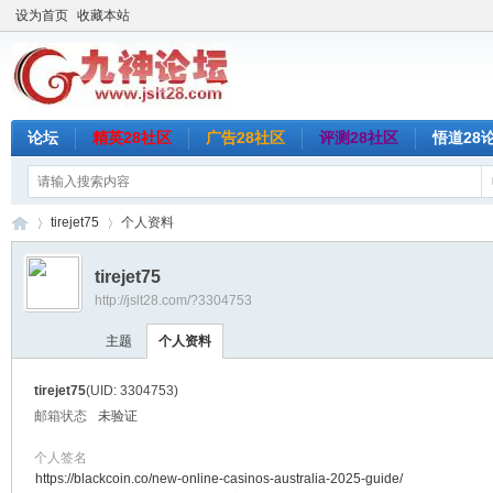
设为首页
收藏本站
论坛
精英28社区
广告28社区
评测28社区
悟道28
tirejet75
个人资料
tirejet75
http://jslt28.com/?3304753
九
›
›
主题
个人资料
tirejet75
(UID: 3304753)
邮箱状态
未验证
个人签名
https://blackcoin.co/new-online-casinos-australia-2025-guide/