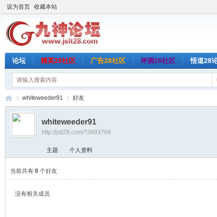
设为首页
收藏本站
论坛
精英28社区
广告28社区
评测28社区
悟道28
whiteweeder91
好友
whiteweeder91
http://jslt28.com/?3693769
九
›
›
主题
个人资料
当前共有
0
个好友
没有相关成员