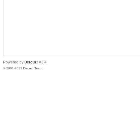
神
Powered by
Discuz!
X3.4
© 2001-2023
Discuz! Team
.
28
论