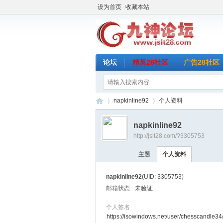
设为首页
收藏本站
论坛
精英28社区
广告28社区
napkinline92
个人资料
napkinline92
http://jslt28.com/?3305753
九
›
›
主题
个人资料
napkinline92
(UID: 3305753)
邮箱状态
未验证
个人签名
https://isowindows.net/user/chesscandle34