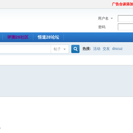
广告合谈添加Tel
用户名
密码
评测28社区
悟道28论坛
热搜:
活动
交友
discuz
帖子
搜
索
/