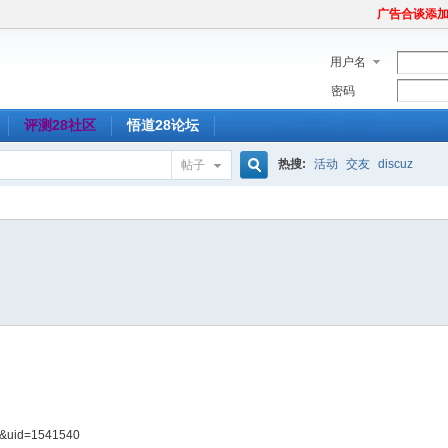
广告合谈添加Tel
用户名
密码
评测28社区
悟道28论坛
热搜:
活动
交友
discuz
帖子
搜
索
e&uid=1541540