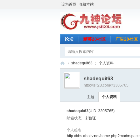
设为首页
收藏本站
论坛
精英28社区
广告28社区
shadequit63
个人资料
shadequit63
http://jslt28.com/?3305765
九
›
›
主题
个人资料
shadequit63
(UID: 3305765)
邮箱状态
未验证
个人签名
http://bbs.abcdv.net/home.php?mod=spac