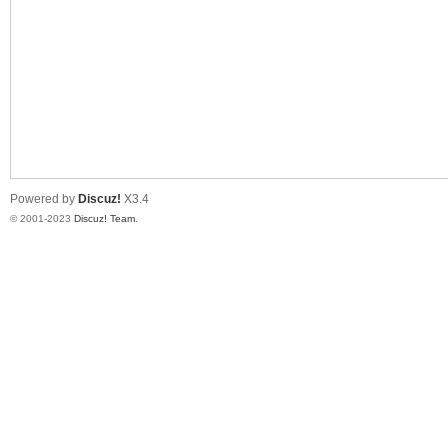
神
Powered by
Discuz!
X3.4
© 2001-2023
Discuz! Team
.
28
论