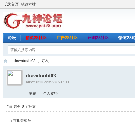
设为首页
收藏本站
论坛
精英28社区
广告28社区
评测28社区
悟道28
drawdoubt03
好友
drawdoubt03
http://jslt28.com/?3691430
九
›
›
主题
个人资料
当前共有
0
个好友
没有相关成员