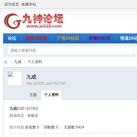
设为首页
收藏本站
论坛
精英28社区
广告28社区
评测28社区
悟道28
九戒
个人资料
九戒
http://jslt28.com/?63760
九
›
›
主题
个人资料
九戒
(UID: 63760)
邮箱状态
未验证
统计信息
好友数 0
|
回帖数 0
|
主题数 5424